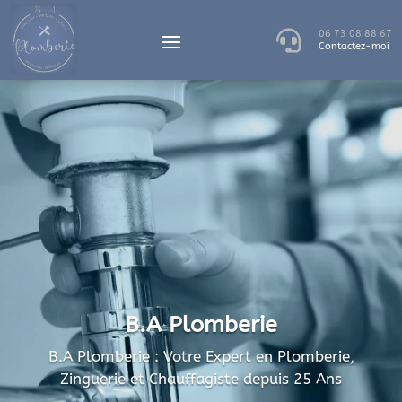

06 73 08 88 67
Contactez-moi
B.A Plomberie
B.A Plomberie : Votre Expert en Plomberie,
Zinguerie et Chauffagiste depuis 25 Ans